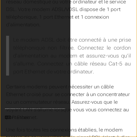
réseau domestique ou votre ordinateur et le service
DSL. Votre modem ADSL/VDSL dispose de 1 port
téléphonique, 1 port Ethernet et 1 connexion
d’alimentation.
Le modem ADSL doit être connecté à une prise
téléphonique non filtrée. Connectez le cordon
d’alimentation au modem et assurez-vous qu’il
s’allume. Connectez un câble réseau Cat-5 au
port Ethernet de votre ordinateur.
Certains modems peuvent nécessiter un câble
Ethernet croisé pour se connecter à un concentrateur
ou un commutateur réseau. Assurez-vous que le
voyant LAN s’allume lorsque vous vous connectez au
port Ethernet.
Langue
Une fois toutes les connexions établies, le modem